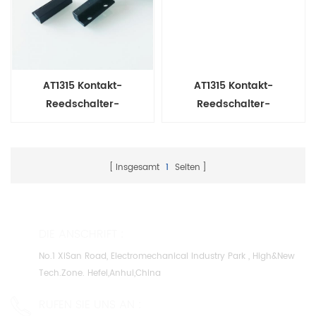
AT1315 Kontakt-
AT1315 Kontakt-
Reedschalter-
Reedschalter-
Magnetsensor mit ABS-
Magnetsensor mit ABS-
Gehäuse für
Gehäuse für
Kühlschranktür
Kühlschranktür
Insgesamt
1
Seiten
DIE ANSCHRIFT :
No.1 XiSan Road, Electromechanical Industry Park , High&New
Tech.Zone. Hefei,Anhui,China
RUFEN SIE UNS AN :