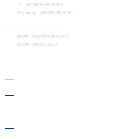
Tel :
+86-551-69109668
Whatsapp :
+86-13339100504
KONTAKTIERE UNS :
Email :
info@focusens.com
Skype :
melodyliu520
ÜBER UNS
FOLGE UNS
HEISSE TAGS
ABONNIEREN