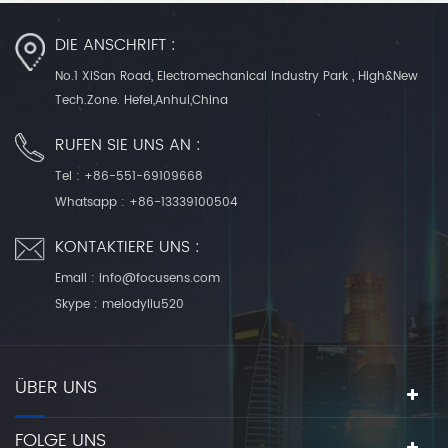
DIE ANSCHRIFT :
No.1 XiSan Road, Electromechanical Industry Park , High&New
Tech.Zone. Hefei,Anhui,China
RUFEN SIE UNS AN :
Tel :
+86-551-69109668
Whatsapp :
+86-13339100504
KONTAKTIERE UNS :
Email :
info@focusens.com
Skype :
melodyliu520
ÜBER UNS
FOLGE UNS