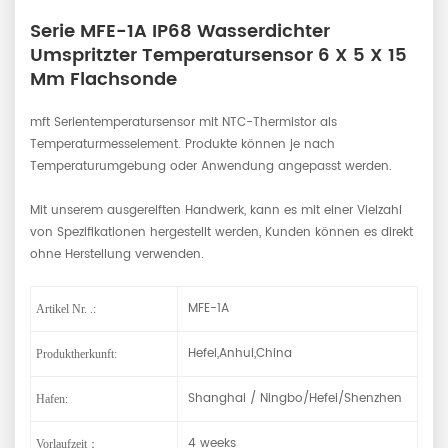
Serie MFE-1A IP68 Wasserdichter
Umspritzter Temperatursensor 6 X 5 X 15
Mm Flachsonde
mft
Serientemperatursensor mit NTC-Thermistor als
Temperaturmesselement. Produkte können je nach
Temperaturumgebung oder Anwendung angepasst werden.
Mit unserem ausgereiften Handwerk, kann es mit einer Vielzahl
von Spezifikationen hergestellt werden, Kunden können es direkt
ohne Herstellung verwenden.
MFE-1A
Artikel Nr. .:
Hefei,Anhui,China
Produktherkunft:
Shanghai / Ningbo/Hefei/Shenzhen
Hafen:
4 weeks
Vorlaufzeit：