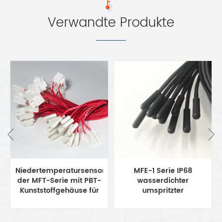
Verwandte Produkte
r
MFE-1 Serie IP68
IP68 wasserdichte
wasserdichter
Temperatursensorsonde
umspritzter
der MFE-1-Serie für
Temperatursensor
lange Laufzeiten unter
5x20mm Sonde
Wasser