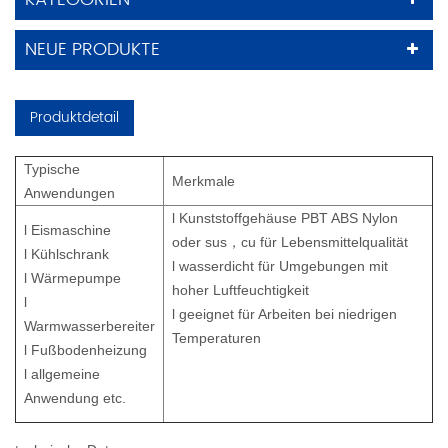
NEUE PRODUKTE
Produktdetail
Typische
Merkmale
Anwendungen
l Kunststoffgehäuse PBT ABS Nylon
l Eismaschine
oder sus，cu für Lebensmittelqualität
l Kühlschrank
l wasserdicht für Umgebungen mit
l Wärmepumpe
hoher Luftfeuchtigkeit
l
l geeignet für Arbeiten bei niedrigen
Warmwasserbereiter
Temperaturen
l Fußbodenheizung
l allgemeine
Anwendung etc.