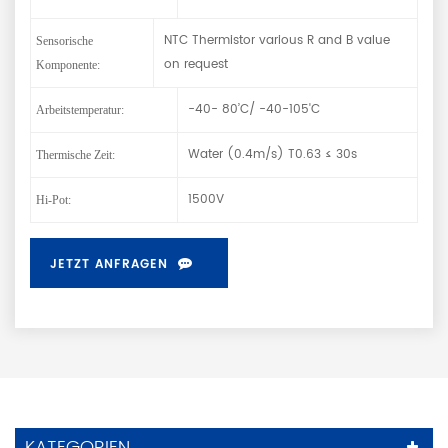
NTC Thermistor various R and B value
Sensorische
on request
Komponente:
-40- 80’C/ -40-105'C
Arbeitstemperatur:
Water (0.4m/s) T0.63 ≤ 30s
Thermische Zeit:
1500V
Hi-Pot:
JETZT ANFRAGEN
KATEGORIEN